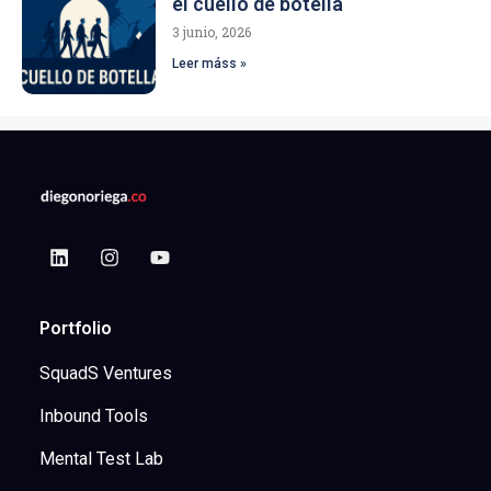
el cuello de botella
3 junio, 2026
Leer máss »
Portfolio
SquadS Ventures
Inbound Tools
Mental Test Lab