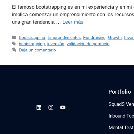
El famoso bootstrapping es en mi experiencia y en mi 
implica comenzar un emprendimiento con los recursos
una gran tendencia …
Leer más
Bootstrapping
,
Emprendimientos
,
Fundraising
,
Growth
,
Inver
bootstrapping
,
inversión
,
validación de porducto
Deja un comentario
Portfolio
SquadS Ven
Inbound Too
Mental Test