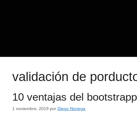
validación de porduct
10 ventajas del bootstrap
1 noviembre, 2019
por
Diego Noriega