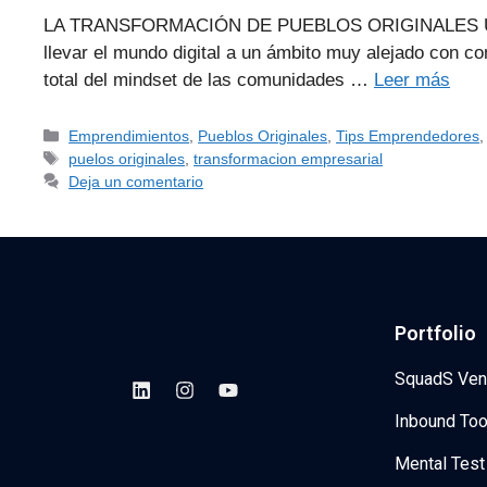
LA TRANSFORMACIÓN DE PUEBLOS ORIGINALES Una de la
llevar el mundo digital a un ámbito muy alejado con co
total del mindset de las comunidades …
Leer más
Emprendimientos
,
Pueblos Originales
,
Tips Emprendedores
puelos originales
,
transformacion empresarial
Deja un comentario
Portfolio
SquadS Ven
Inbound Too
Mental Test