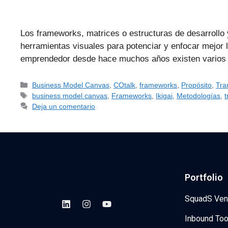
Los frameworks, matrices o estructuras de desarrollo
herramientas visuales para potenciar y enfocar mejor
emprendedor desde hace muchos años existen vario
Business Model Canvas
,
COtalk
,
frameworks
,
Propósito
,
Tra
business model canvas
,
Frameworks
,
Ikigai
,
Metodologías
,
t
Deja un comentario
Portfolio
SquadS Ven
Inbound Too