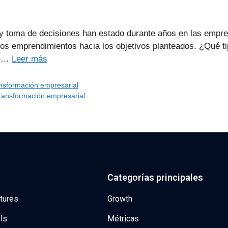
 y toma de decisiones han estado durante años en las empre
 los emprendimientos hacia los objetivos planteados. ¿Qué
s …
Leer más
nsformación empresarial
ransformación empresarial
Categorías principales
tures
Growth
ls
Métricas