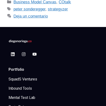
Business Model Canvas
,
COtalk
peter sonderegger
,
strategyzer
Deja un comentario
Portfolio
SquadS Ventures
Inbound Tools
Mental Test Lab