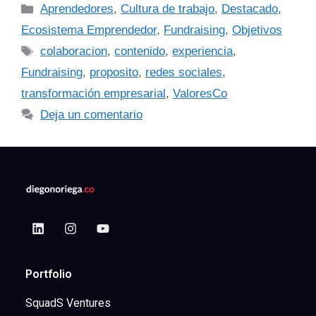
Aprendedores
,
Cultura de trabajo
,
Destacado
,
Ecosistema Emprendedor
,
Fundraising
,
Objetivos
colaboracion
,
contenido
,
experiencia
,
Fundraising
,
proposito
,
redes sociales
,
transformación empresarial
,
ValoresCo
Deja un comentario
Portfolio
SquadS Ventures