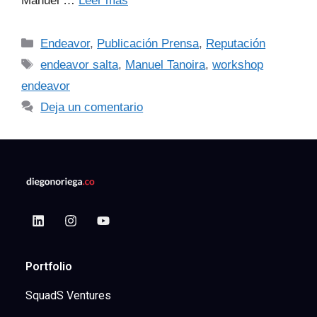
Manuel …
Leer más
Endeavor
,
Publicación Prensa
,
Reputación
endeavor salta
,
Manuel Tanoira
,
workshop
endeavor
Deja un comentario
Portfolio
SquadS Ventures