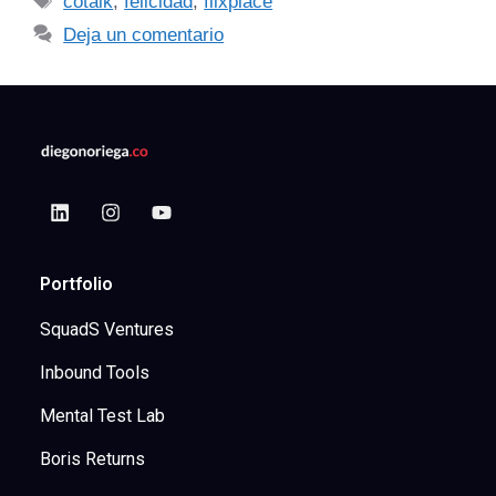
cotalk
,
felicidad
,
flixplace
Deja un comentario
Portfolio
SquadS Ventures
Inbound Tools
Mental Test Lab
Boris Returns