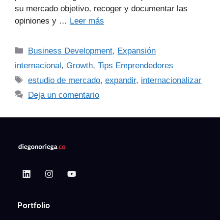
su mercado objetivo, recoger y documentar las
opiniones y …
Leer más
Business Development
,
Expansión
internacional
,
Growth
,
Tips Emprendedores
estudio de mercado
,
expandir
,
internacionalizar
Deja un comentario
Portfolio