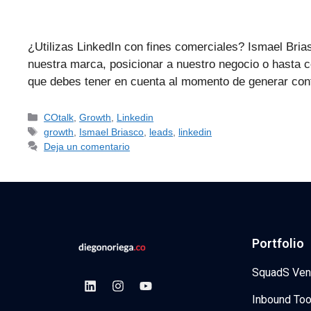
¿Utilizas LinkedIn con fines comerciales? Ismael Bria
nuestra marca, posicionar a nuestro negocio o hasta 
que debes tener en cuenta al momento de generar c
COtalk
,
Growth
,
Linkedin
growth
,
Ismael Briasco
,
leads
,
linkedin
Deja un comentario
Portfolio
SquadS Ven
Inbound Too