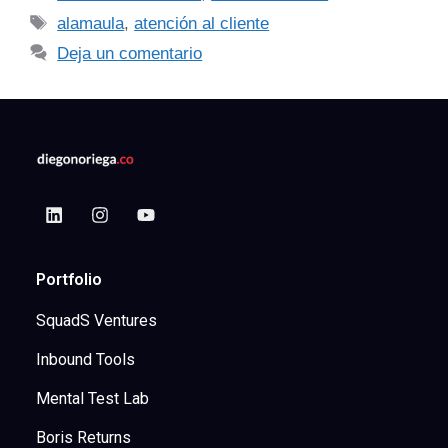
alamaula
,
atención al cliente
Deja un comentario
Portfolio
SquadS Ventures
Inbound Tools
Mental Test Lab
Boris Returns