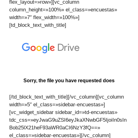
flex_layout=»row»][vc_column
column_height=»100%» el_class=»encuestas»
width=»7″ flex_width=»100%»]
[td_block_text_with_title]
[/td_block_text_with_title][/vc_column][vc_column
width=»5″ el_class=»sidebar-encuestas»]
[vc_widget_sidebar sidebar_id=»td-encuestas»
tdc_css=»eyJwaG9uZSI6eyJkaXNwbGF5IjoiIn0sIn
Bob25lX21heF93aWR0aCI6NzY3fQ==»
el_class=»sidebar-encuestas»][/vc_column]